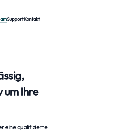
eam
Support
Kontakt
ässig,
v um Ihre
 eine qualifizierte